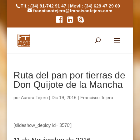
Tlf.: (34) 91-742 91 47
|
Movil: (34) 629 47 29 00
franciscotejero@franciscotejero.com
Ruta del pan por tierras de
Don Quijote de la Mancha
por
Aurora Tejero
|
Dic 19, 2016
|
Francisco Tejero
[slideshow_deploy id=’3570′]